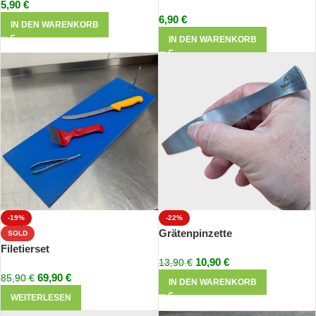
5,90
€
6,90
€
IN DEN WARENKORB
IN DEN WARENKORB
-19%
-22%
Grätenpinzette
SOLD
Filetierset
10,90
€
13,90
€
69,90
€
85,90
€
IN DEN WARENKORB
WEITERLESEN