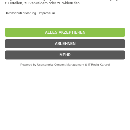
Tel.:
0151/20150346
E-Mail:
info@trout-area-sports.de
RECHTLICHES
Impressum
Datenschutzerklärung
Widerrufsbelehrung
Vertrag widerrufen
Allgemeine Geschäftsbedingungen
Zahlungsmöglichkeiten
Versandkosten
Batteriegesetz
Teilnahmebedingungen Gewinnspiel
KUNDENKONTO
Anmelden
Registrieren
Passwort vergessen