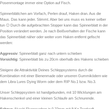
Posenmontage immer eine Option auf Fisch.
Spinnerblättchen am Vorfach, Perlen drauf, Haken dran. Aus die
Maus. Das kann jeder. Stimmt. Aber bei uns muss es keiner selber
tun 🙂 Durch die aufgebrachten Stopper kann das Spinnerblatt in der
Position verändert werden. Je nach Beißverhalten der Fische kann
das Spinnerblatt näher oder weiter vom Haken entfernt gefischt
werden:
Aggressiv
: Spinnerblatt ganz nach untern schieben
Vorsichtig
: Spinnerblatt bis zu 20cm oberhalb des Hakens schieben
Steigere die Attraktivität Deines Schleppsystems durch die
Kombination mit einer Bienenmade oder unseren Gummiködern wie
dem Libra Lures Dying Worm oder dem RIP No.1 bzw. No.3.
Unser Schleppsystem ist handgebunden, mit 10 Wicklungen am
Hakenschenkel und einer kleinen Schlaufe am Schnurende.
Schnur
: Akashi Fluorocarbon in 0,22mm mit 9 Kg Tragkraft