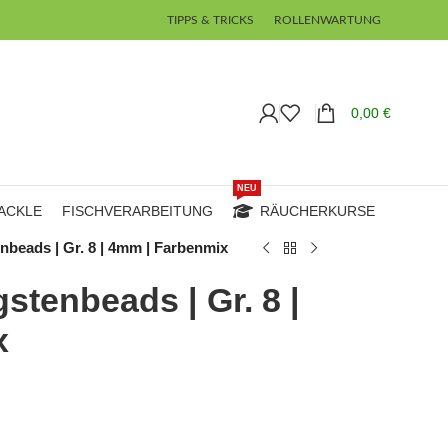
TIPPS & TRICKS
ROLLENWARTUNG
0,00
€
NEU
ACKLE
FISCHVERARBEITUNG
RÄUCHERKURSE
nbeads | Gr. 8 | 4mm | Farbenmix
stenbeads | Gr. 8 |
x