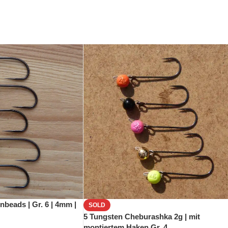
nbeads | Gr. 6 | 4mm |
SOLD
5 Tungsten Cheburashka 2g | mit
montiertem Haken Gr. 4