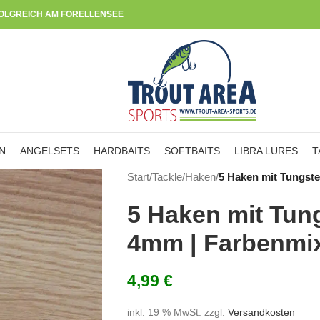
OLGREICH AM FORELLENSEE
N
ANGELSETS
HARDBAITS
SOFTBAITS
LIBRA LURES
T
Start
/
Tackle
/
Haken
/
5 Haken mit Tungste
5 Haken mit Tung
4mm | Farbenmi
4,99
€
inkl. 19 % MwSt.
zzgl.
Versandkosten