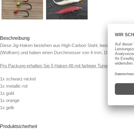
Beschreibung
Diese Jig-Haken bestehen aus High-Carbon Stahl, besitzen ein weite
(Wolfram) und haben einen Durchmesser von 4 mm. Das Hakengewic
Pro Packung erhalten Sie 5 Haken #8 mit farbiger Tungstenperle (4
1x schwarz-nickel
1x metallic-rot
1x gold
1x orange
1x gelb
Größe 8: für Gummis bis 60mm
Produktsicherheit