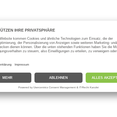
s, abgeknicktes Öhr und keinen Widerhaken. Sehr scharf und stabil.
ht beträgt 0,6g
mm):