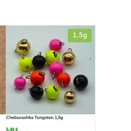
Cheburashka Tungsten 1,5g
5,49
€