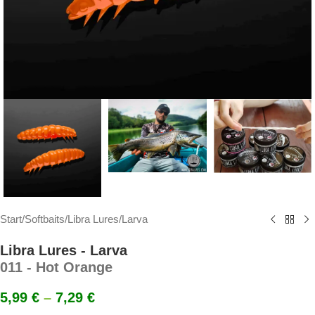
Start
/
Softbaits
/
Libra Lures
/
Larva
Libra Lures - Larva
011 - Hot Orange
5,99
€
–
7,29
€