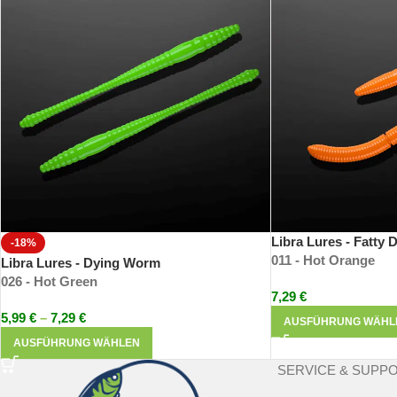
und bester Ufer-Raubfischspinnangler der Welt). Die Produkte sind d
Die Produkte bestechen durch ihre einzigartige Gummimischung und 
somit haltbarer als andere Produkte.
Libra Lures - Fatty
-18%
011 - Hot Orange
Libra Lures - Dying Worm
026 - Hot Green
7,29
€
5,99
€
–
7,29
€
AUSFÜHRUNG WÄHL
AUSFÜHRUNG WÄHLEN
SERVICE & SUPP