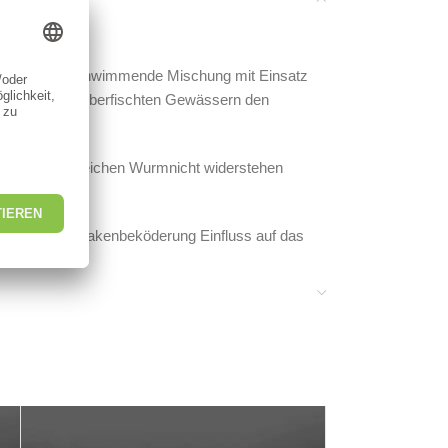
 weiche, hochschwimmende Mischung mit Einsatz
, vielfach bei überfischten Gewässern den
e dem öligen, weichen Wurmnicht widerstehen
erschiedliche Hakenbeköderung Einfluss auf das
tiger Gewinner des polnischen Forellen-GPx