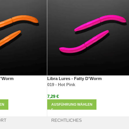
as Ergebnis langjähriger Erfahrung und kontinuierlicher Entwicklung
der detailgetreuen Nachbildung von Insekten. Extrem weich und deh
 D'Worm
Libra Lures - Fatty D'Worm
019 - Hot Pink
7,29
€
EN
AUSFÜHRUNG WÄHLEN
ORT
RECHTLICHES