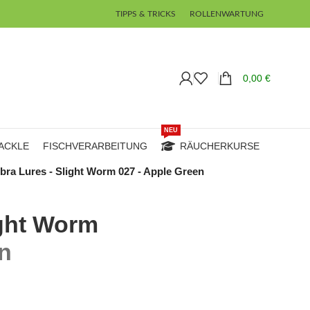
TIPPS & TRICKS
ROLLENWARTUNG
0,00
€
NEU
ACKLE
FISCHVERARBEITUNG
RÄUCHERKURSE
ibra Lures - Slight Worm 027 - Apple Green
ight Worm
en