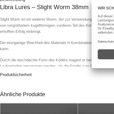
Libra Lures – Slight Worm 38mm
Slight Worm ist ein weiterer Wurm, der zur Verwendung bei hohem 
von vergrößertem kugelförmigem vorderen Teil des Körpers, so dass 
erhofften Erfolg einbringt.
Die einzigartige Weichheit des Materials in Kombination mit dem ver
kann.
Durch die durchdachte Form des Köders reagiert er bereits auf die 
Laufverhalten genommen werden, um die Forelle zum Biss zu verleit
Produktsicherheit
Die breite Farbpalette bietet Dir die Möglichkeit auf alle Verhältnis
Ähnliche Produkte
Über
Libra Lures
Libra Lures ist eine Gruppe von Enthusiasten rund um Mateusz Oko