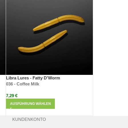
. Forellen Gummiköder der Superlative.
nbar, dabei resistenter gegen Fischzähne und
Libra Lures - Fatty D'Worm
036 - Coffee Milk
7,29
€
AUSFÜHRUNG WÄHLEN
KUNDENKONTO