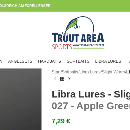
OLGREICH AM FORELLENSEE
N
ANGELSETS
HARDBAITS
SOFTBAITS
LIBRA LURES
T
Start
/
Softbaits
/
Libra Lures
/
Slight Worm
/
L
Libra Lures - Sl
027 - Apple Gre
7,29
€