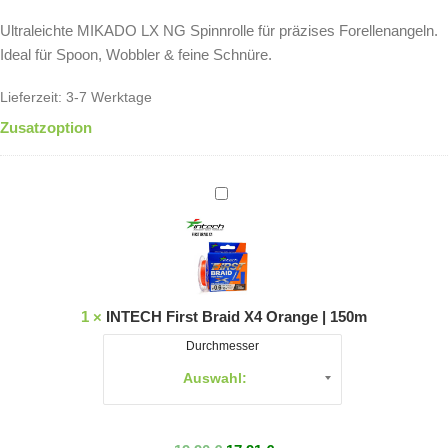
Ultraleichte MIKADO LX NG Spinnrolle für präzises Forellenangeln.
Ideal für Spoon, Wobbler & feine Schnüre.
Lieferzeit:
3-7 Werktage
Zusatzoption
INTECH
First
Braid
X4
Orange
|
1
×
INTECH First Braid X4 Orange | 150m
150m
Durchmesser