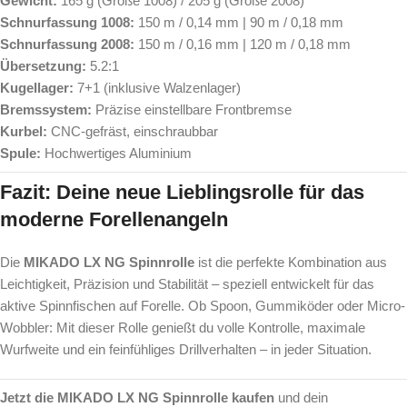
Gewicht:
165 g (Größe 1008) / 205 g (Größe 2008)
Schnurfassung 1008:
150 m / 0,14 mm | 90 m / 0,18 mm
Schnurfassung 2008:
150 m / 0,16 mm | 120 m / 0,18 mm
Übersetzung:
5.2:1
Kugellager:
7+1 (inklusive Walzenlager)
Bremssystem:
Präzise einstellbare Frontbremse
Kurbel:
CNC-gefräst, einschraubbar
Spule:
Hochwertiges Aluminium
Fazit: Deine neue Lieblingsrolle für das
moderne Forellenangeln
Die
MIKADO LX NG Spinnrolle
ist die perfekte Kombination aus
Leichtigkeit, Präzision und Stabilität – speziell entwickelt für das
aktive Spinnfischen auf Forelle. Ob Spoon, Gummiköder oder Micro-
Wobbler: Mit dieser Rolle genießt du volle Kontrolle, maximale
Wurfweite und ein feinfühliges Drillverhalten – in jeder Situation.
Jetzt die MIKADO LX NG Spinnrolle kaufen
und dein