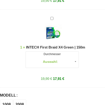
19,90
€
17,91
€
INTECH
First
Braid
X4
Green
|
1
×
INTECH First Braid X4 Green | 150m
150m
Durchmesser
19,90
€
17,91
€
MODELL
1008
2008