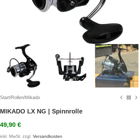
Start
/
Rollen
/
Mikado
MIKADO LX NG | Spinnrolle
49,90
€
inkl. MwSt.
zzgl.
Versandkosten