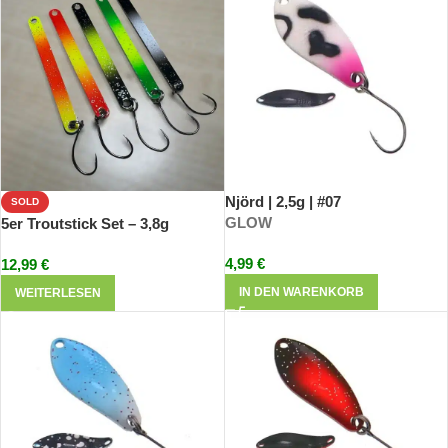
Njörd | 2,5g | #07
SOLD
GLOW
5er Troutstick Set – 3,8g
4,99
€
12,99
€
IN DEN WARENKORB
WEITERLESEN