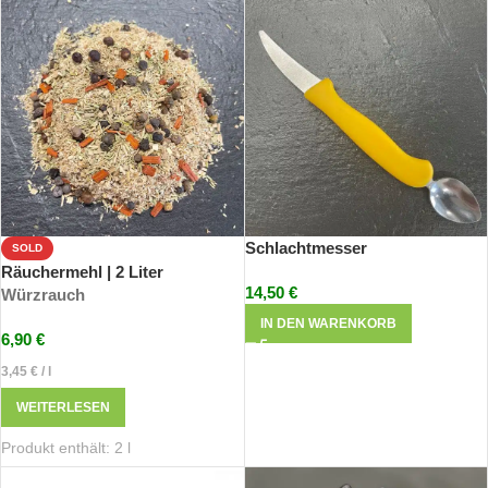
Schlachtmesser
SOLD
Räuchermehl | 2 Liter
14,50
€
Würzrauch
IN DEN WARENKORB
6,90
€
3,45
€
/
l
WEITERLESEN
Produkt enthält: 2
l