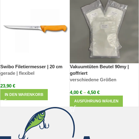
Swibo Filetiermesser | 20 cm
Vakuumtüten Beutel 90my |
gerade | flexibel
goffriert
verschiedene Größen
23,90
€
4,00
€
–
4,50
€
IN DEN WARENKORB
AUSFÜHRUNG WÄHLEN