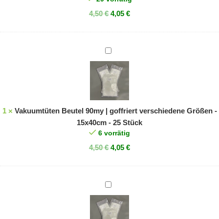
20x30cm
4,50
€
4,05
€
-
25
Stück
Vakuumtüten
Beutel
90my
|
goffriert
verschiedene
1
×
Vakuumtüten Beutel 90my | goffriert verschiedene Größen -
Größen
15x40cm - 25 Stück
-
6 vorrätig
15x40cm
4,50
€
4,05
€
-
25
Stück
Vakuumtüten
Beutel
90my