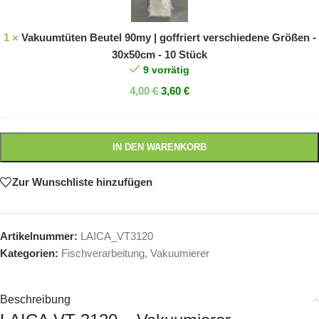
|
goffriert
verschiedene
1
×
Vakuumtüten Beutel 90my | goffriert verschiedene Größen -
Größen
30x50cm - 10 Stück
-
9 vorrätig
30x50cm
4,00
€
3,60
€
-
10
Stück
IN DEN WARENKORB
Zur Wunschliste hinzufügen
Artikelnummer:
LAICA_VT3120
Kategorien:
Fischverarbeitung
,
Vakuumierer
Beschreibung