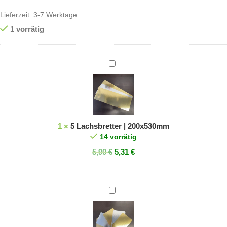
Lieferzeit:
3-7 Werktage
1 vorrätig
5
Lachsbretter
|
200x530mm
1
×
5 Lachsbretter | 200x530mm
14 vorrätig
5,90
€
5,31
€
10
Lachsbretter
|
160x230mm