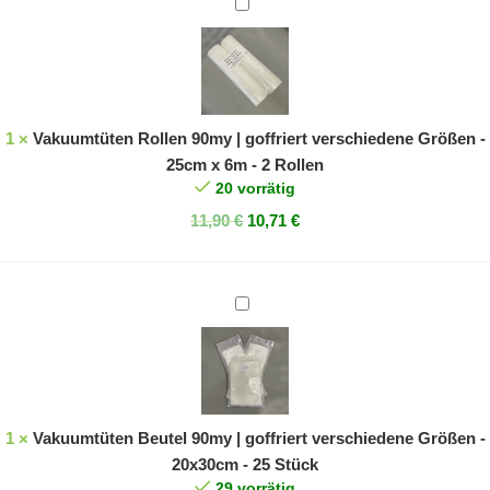
Vakuumtüten
2
Rollen
Rollen
90my
|
goffriert
verschiedene
1
×
Vakuumtüten Rollen 90my | goffriert verschiedene Größen -
Größen
25cm x 6m - 2 Rollen
-
20 vorrätig
25cm
11,90
€
10,71
€
x
6m
-
Vakuumtüten
2
Beutel
Rollen
90my
|
goffriert
verschiedene
1
×
Vakuumtüten Beutel 90my | goffriert verschiedene Größen -
Größen
20x30cm - 25 Stück
-
29 vorrätig