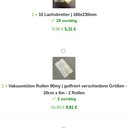
1
×
10 Lachsbretter | 160x230mm
29 vorrätig
5,90
€
5,31
€
Vakuumtüten
Rollen
90my
|
goffriert
verschiedene
1
×
Vakuumtüten Rollen 90my | goffriert verschiedene Größen -
Größen
20cm x 6m - 2 Rollen
-
2 vorrätig
20cm
10,90
€
9,81
€
x
6m
-