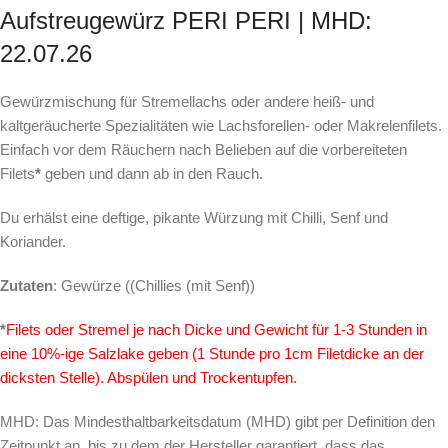
Aufstreugewürz PERI PERI | MHD:
22.07.26
Gewürzmischung für Stremellachs oder andere heiß- und
kaltgeräucherte Spezialitäten wie Lachsforellen- oder Makrelenfilets.
Einfach vor dem Räuchern nach Belieben auf die vorbereiteten
Filets
*
geben und dann ab in den Rauch.
Du erhälst eine deftige, pikante Würzung mit Chilli, Senf und
Koriander.
Zutaten
: Gewürze ((Chillies (mit Senf))
*
Filets oder Stremel je nach Dicke und Gewicht für 1-3 Stunden in
eine 10%-ige Salzlake geben (1 Stunde pro 1cm Filetdicke an der
dicksten Stelle). Abspülen und Trocke
ntupfen.
MHD: Das Mindesthaltbarkeitsdatum (MHD) gibt per Definition den
Zeitpunkt an, bis zu dem der Hersteller garantiert, dass das