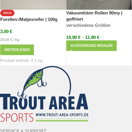
Vakuumtüten Rollen 90my |
SOLD
goffriert
Forellen-/Matjesreifer | 100g
verschiedene Größen
3,00
€
10,90
€
–
11,90
€
30,00
€
/
kg
AUSFÜHRUNG WÄHLEN
WEITERLESEN
Produkt enthält: 0,1
kg
SERVICE & SUPPORT