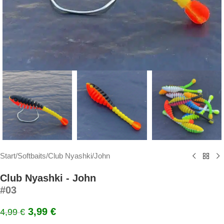
Start
/
Softbaits
/
Club Nyashki
/
John
Club Nyashki - John
#03
3,99
€
4,99
€