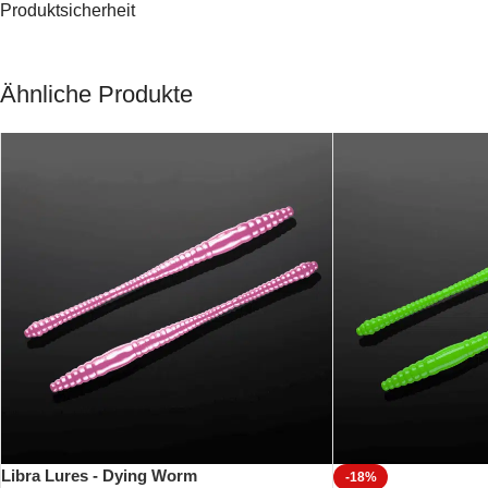
Produktsicherheit
Der
Fatty D´Worm
kommt in einer wieder verschließbaren Dose. Lege 
Die breite Farbpalette bietet Dir die Möglichkeit auf alle Verhältnis
Ähnliche Produkte
Über
Libra Lures
Libra Lures ist eine Gruppe von Enthusiasten rund um Mateusz Oko
und bester Ufer-Raubfischspinnangler der Welt). Die Produkte sind d
Die Produkte bestechen durch ihre einzigartige Gummimischung und 
somit haltbarer als andere Produkte.
Libra Lures - Dying Worm
-18%