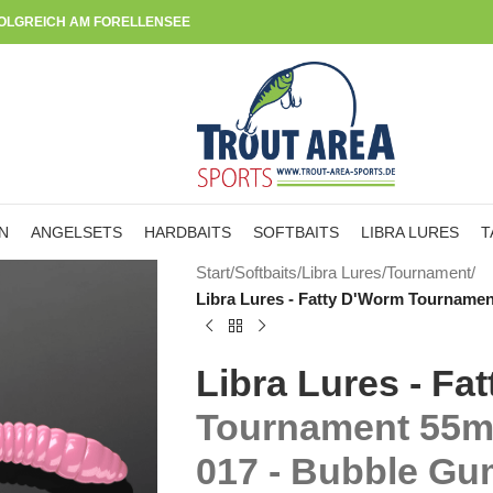
OLGREICH AM FORELLENSEE
N
ANGELSETS
HARDBAITS
SOFTBAITS
LIBRA LURES
T
Start
/
Softbaits
/
Libra Lures
/
Tournament
/
Libra Lures - Fatty D'Worm Tourname
Libra Lures - Fa
Tournament 55
017 - Bubble Gu