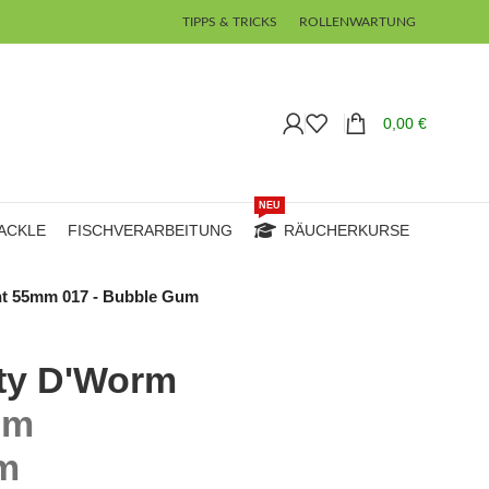
TIPPS & TRICKS
ROLLENWARTUNG
0,00
€
NEU
ACKLE
FISCHVERARBEITUNG
RÄUCHERKURSE
nt 55mm 017 - Bubble Gum
tty D'Worm
mm
m