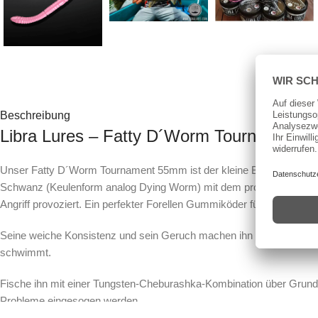
Beschreibung
Libra Lures – Fatty D´Worm Tournament
Unser Fatty D´Worm Tournament 55mm ist der kleine Bruder des Fat
Schwanz (Keulenform analog Dying Worm) mit dem profilierten hinteren
Angriff provoziert. Ein perfekter Forellen Gummiköder für stehendes Wa
Seine weiche Konsistenz und sein Geruch machen ihn zu der perfekten
schwimmt.
Fische ihn mit einer Tungsten-Cheburashka-Kombination über Grund. 
Probleme eingesogen werden.