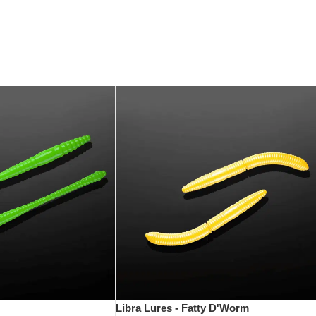
ihn einfach in die Dose zurück und er wird wieder für den nächsten E
se am Gewässer zu reagieren.
ń (Gründungsmitglied) und Tomasz Podkul (Hauptdesigner und derzei
as Ergebnis langjähriger Erfahrung und kontinuierlicher Entwicklung
der detailgetreuen Nachbildung von Insekten. Extrem weich und deh
Libra Lures - Fatty D'Worm