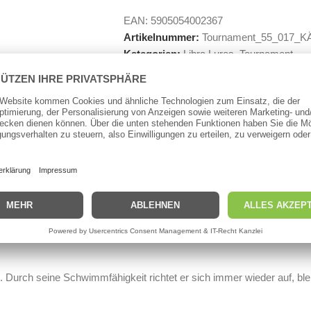
EAN:
5905054002367
Artikelnummer:
Tournament_55_017_K
Kategorien:
Libra Lures
,
Tournament
 55mm
ty D´Worm 65 und 75mm von Libra Lures und die naturgetreue Nachs
 Teil pulsiert noch unkoordinierter als bei seinen großen Brüdern, w
sser. Die Länge prädestiniert ihn für zickige Forellen, die lieber auf
 Alternative zu lebenden Ködern. An der stillen Rute (z.B. Grundang
Durch seine Schwimmfähigkeit richtet er sich immer wieder auf, blei