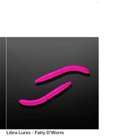
insatz flavourisiert.
tiger Gewinner des polnischen Forellen-GPx
. Forellen Gummiköder der Superlative.
nbar, dabei resistenter gegen Fischzähne und
Libra Lures - Fatty D'Worm