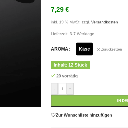
7,29
€
inkl. 19 % MwSt.
zzgl.
Versandkosten
Lieferzeit:
3-7 Werktage
Käse
AROMA
Zurücksetzen
Inhalt: 12 Stück
20 vorrätig
-
+
IN D
Zur Wunschliste hinzufügen