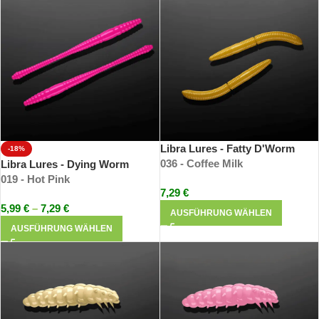
Libra Lures - Fatty D'Worm
-18%
036 - Coffee Milk
Libra Lures - Dying Worm
019 - Hot Pink
7,29
€
5,99
€
–
7,29
€
AUSFÜHRUNG WÄHLEN
AUSFÜHRUNG WÄHLEN