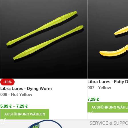
Libra Lures ist eine Gruppe von Enthusiasten rund um Mateusz Oko
und bester Ufer-Raubfischspinnangler der Welt). Die Produkte sind d
Die Produkte bestechen durch ihre einzigartige Gummimischung und 
somit haltbarer als andere Produkte.
Libra Lures - Fatty
-18%
007 - Yellow
Libra Lures - Dying Worm
006 - Hot Yellow
7,29
€
5,99
€
–
7,29
€
AUSFÜHRUNG WÄHL
AUSFÜHRUNG WÄHLEN
SERVICE & SUPP