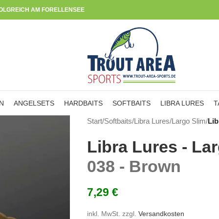
OLGREICH AM FORELLENSEE
N
ANGELSETS
HARDBAITS
SOFTBAITS
LIBRA LURES
T
Start
/
Softbaits
/
Libra Lures
/
Largo Slim
/
Lib
Libra Lures - La
038 - Brown
7,29
€
inkl. MwSt.
zzgl.
Versandkosten