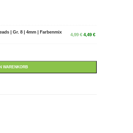
ads | Gr. 8 | 4mm | Farbenmix
4,99
€
4,49
€
EN WARENKORB