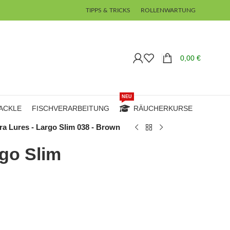
TIPPS & TRICKS
ROLLENWARTUNG
0,00
€
NEU
ACKLE
FISCHVERARBEITUNG
RÄUCHERKURSE
ra Lures - Largo Slim 038 - Brown
rgo Slim