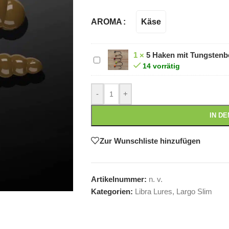
Käse
AROMA
1
×
5 Haken mit Tungstenbe
5
14 vorrätig
Haken
mit
-
+
Tungstenbeads
|
IN D
Gr.
8
Zur Wunschliste hinzufügen
|
4mm
|
Artikelnummer:
n. v.
Farbenmix
Kategorien:
Libra Lures
,
Largo Slim