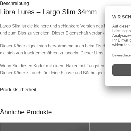
Beschreibung
Libra Lures – Largo Slim 34mm
Largo Slim ist die kleinere und schlankere Version des klassischen 
und zum Biss zu verleiten. Dieser Eigenschaft verdankt es dem Formp
Dieser Köder eignet sich hervorragend auch beim Fischen mit hohem 
die sich von Insekten ernähren zu angeln. Dieser Umstand entsteht
Wenn Sie diesen Köder mit einem Haken mit Tungsten-Perle fischen, 
Dieser Köder ist auch für kleine Flüsse und Bäche geeignet und hierfü
Die kompakte Form verleiht dem Köder hervorragende Wurfeigenschaft
Produktsicherheit
Die breite Farbpalette bietet Dir die Möglichkeit auf alle Verhältnis
Ähnliche Produkte
Über
Libra Lures