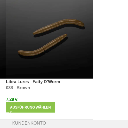
tiger Gewinner des polnischen Forellen-GPx
. Forellen Gummiköder der Superlative.
nbar, dabei resistenter gegen Fischzähne und
Libra Lures - Fatty D'Worm
038 - Brown
7,29
€
AUSFÜHRUNG WÄHLEN
KUNDENKONTO