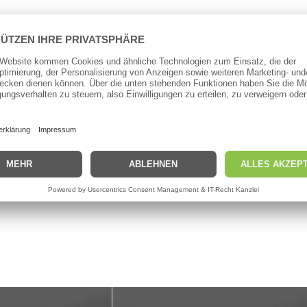
Largo Köders. Diese kleine Larve hat ein großes Potenzial um selbst 
rofil und dem besonderen Material aus dem er hergestellt ist.
Angeldruck, wobei hierbei der Schlüssel zum Erfolg darin besteht, m
 häufig im Sommer, wenn die Flüsse einen niedrigen Wasserstand auf
wird es zu einem raffinierten Köder-Set, dass auch misstrauische F
r konzipiert.
en. Largo Slim lässt sich weit werfen und das auch mit leichten Ge
se am Gewässer zu reagieren.