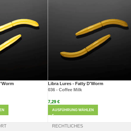
ń (Gründungsmitglied) und Tomasz Podkul (Hauptdesigner und derzei
as Ergebnis langjähriger Erfahrung und kontinuierlicher Entwicklung
der detailgetreuen Nachbildung von Insekten. Extrem weich und deh
 D'Worm
Libra Lures - Fatty D'Worm
036 - Coffee Milk
7,29
€
EN
AUSFÜHRUNG WÄHLEN
ORT
RECHTLICHES