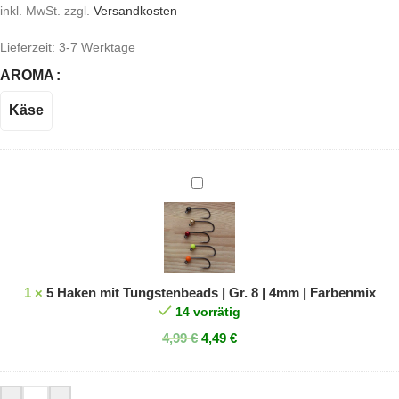
inkl. MwSt.
zzgl.
Versandkosten
Lieferzeit:
3-7 Werktage
AROMA
Käse
5
Haken
mit
Tungstenbeads
|
Gr.
1
×
5 Haken mit Tungstenbeads | Gr. 8 | 4mm | Farbenmix
8
14 vorrätig
|
4,99
€
4,49
€
4mm
|
Farbenmix