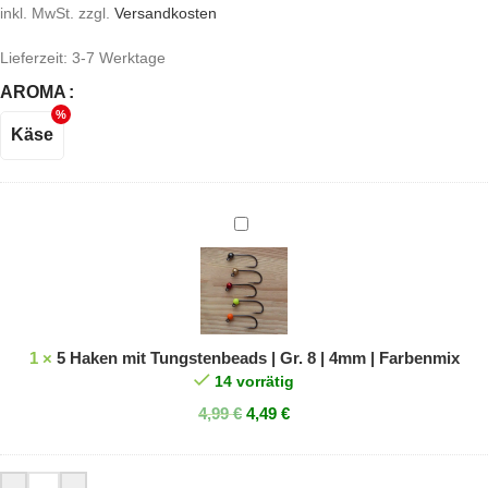
inkl. MwSt.
zzgl.
Versandkosten
Lieferzeit:
3-7 Werktage
AROMA
Käse
5
Haken
mit
Tungstenbeads
|
Gr.
1
×
5 Haken mit Tungstenbeads | Gr. 8 | 4mm | Farbenmix
8
14 vorrätig
|
4,99
€
4,49
€
4mm
|
Farbenmix