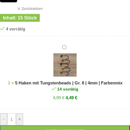
Zurücksetzen
Inhalt: 15 Stück
4 vorrätig
5
Haken
mit
Tungstenbeads
|
Gr.
1
×
5 Haken mit Tungstenbeads | Gr. 8 | 4mm | Farbenmix
8
14 vorrätig
|
4,99
€
4,49
€
4mm
|
Farbenmix
-
+