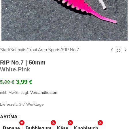
Start
/
Softbaits
/
Trout Area Sports
/
RIP No.7
RIP No.7 | 50mm
White-Pink
3,99
€
5,99
€
inkl. MwSt.
zzgl.
Versandkosten
Lieferzeit:
3-7 Werktage
AROMA
Banane
Bubblegum
Käse
Knoblauch