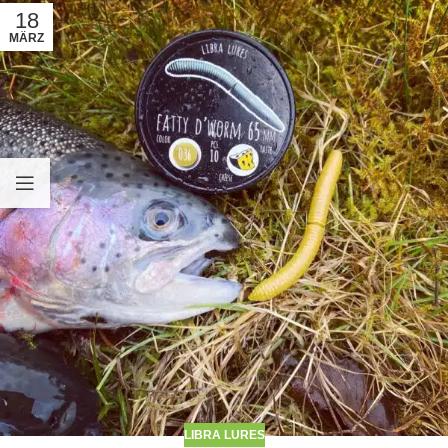
18
MÄRZ
LIBRA LURES