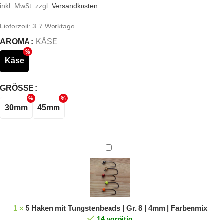
inkl. MwSt.
zzgl.
Versandkosten
Lieferzeit:
3-7 Werktage
AROMA
KÄSE
Käse
GRÖSSE
30mm
45mm
5
Haken
mit
Tungstenbeads
|
Gr.
1
×
5 Haken mit Tungstenbeads | Gr. 8 | 4mm | Farbenmix
8
14 vorrätig