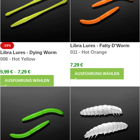
Libra Lures - Fatty D'Worm
-18%
011 - Hot Orange
Libra Lures - Dying Worm
006 - Hot Yellow
7,29
€
5,99
€
–
7,29
€
AUSFÜHRUNG WÄHLEN
AUSFÜHRUNG WÄHLEN