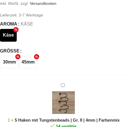
inkl. MwSt.
zzgl.
Versandkosten
Lieferzeit:
3-7 Werktage
AROMA
KÄSE
Käse
GRÖSSE
30mm
45mm
5
Haken
mit
Tungstenbeads
|
Gr.
1
×
5 Haken mit Tungstenbeads | Gr. 8 | 4mm | Farbenmix
8
14 vorrätig