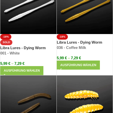
-18%
-18%
Libra Lures - Dying Worm
SOLD
036 - Coffee Milk
Libra Lures - Dying Worm
001 - White
5,99
€
–
7,29
€
5,99
€
–
7,29
€
AUSFÜHRUNG WÄHLEN
AUSFÜHRUNG WÄHLEN