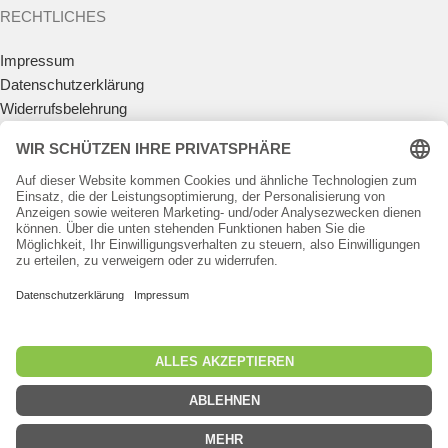
RECHTLICHES
Impressum
Datenschutzerklärung
Widerrufsbelehrung
Vertrag widerrufen
Allgemeine Geschäftsbedingungen
Zahlungsmöglichkeiten
Versandkosten
Batteriegesetz
Teilnahmebedingungen Gewinnspiel
KUNDENKONTO
Anmelden
Registrieren
Passwort vergessen
Häufig gestellte Fragen
TROUT AREA SPORTS
2020 - 2024 | MADE WITH
♥︎
BY
BULLS.GRAPHICS
|