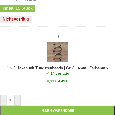
Zurücksetzen
Inhalt: 15 Stück
Nicht vorrätig
5
Haken
mit
Tungstenbeads
|
Gr.
1
×
5 Haken mit Tungstenbeads | Gr. 8 | 4mm | Farbenmix
8
14 vorrätig
|
4,99
€
4,49
€
4mm
|
Farbenmix
-
+
IN DEN WARENKORB